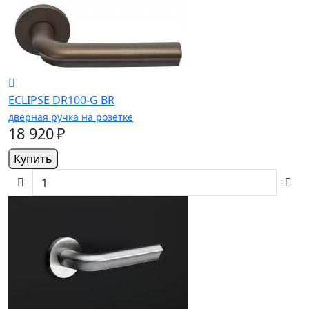
ECLIPSE DR100-G BR
дверная ручка на розетке
18 920 ₽
Купить