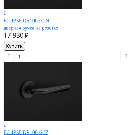
ECLIPSE DR100-G IN
дверная ручка на розетке
17 930 ₽
Купить
ECLIPSE DR100-G IZ