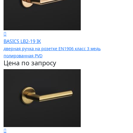
BASICS LB2-19 IK
дверная ручка на розетке EN1906 класс 3 медь
полированная PVD
Цена по запросу