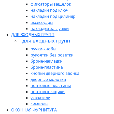
фиксаторы защелок
накладки под ключ
накладки под цилиндр
аксессуары
накладки-заглушки
ДЛЯ ВХОДНЫХ ГРУПП
для входных групп
ручки-кнобы
рукоятки без розетки
броне-накладки
броне-пластина
кнопки дверного звонка
дверные молотки
почтовые пластины
почтовые ящики
указатели
символы
ОКОННАЯ ФУРНИТУРА