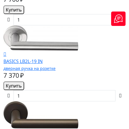
Купить
BASICS LB2L-19 IN
дверная ручка на розетке
7 370 ₽
Купить