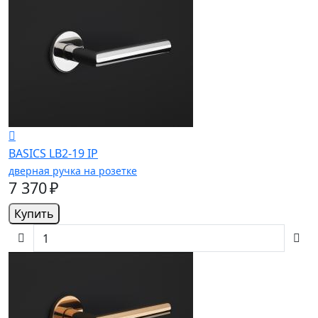
BASICS LB2-19 IP
дверная ручка на розетке
7 370 ₽
Купить