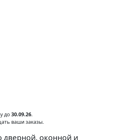
у до
30.09.26
.
щать ваши заказы.
 дверной, оконной и