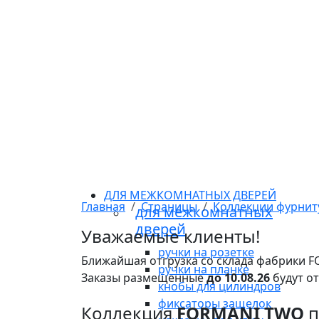
ДЛЯ МЕЖКОМНАТНЫХ ДВЕРЕЙ
Главная
Страницы
Коллекции фурни
для межкомнатных
дверей
Уважаемые клиенты!
ручки на розетке
Ближайшая отгрузка со склада фабрики 
ручки на планке
Заказы размещенные
до 10.08.26
будут о
кнобы для цилиндров
фиксаторы защелок
Коллекция
FORMANI TWO
п