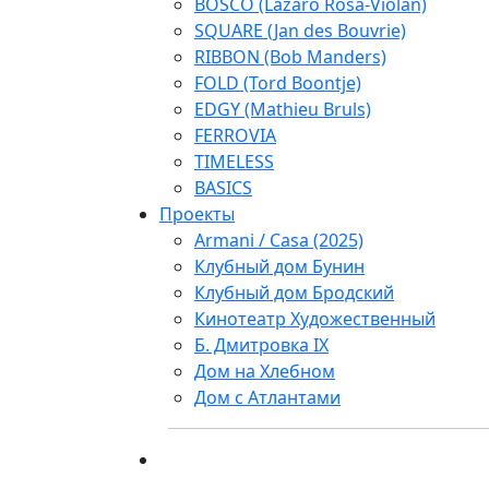
BOSCO (Lazaro Rosa-Violan)
SQUARE (Jan des Bouvrie)
RIBBON (Bob Manders)
FOLD (Tord Boontje)
EDGY (Mathieu Bruls)
FERROVIA
TIMELESS
BASICS
Проекты
Armani / Casa (2025)
Клубный дом Бунин
Клубный дом Бродский
Кинотеатр Художественный
Б. Дмитровка IX
Дом на Хлебном
Дом с Атлантами