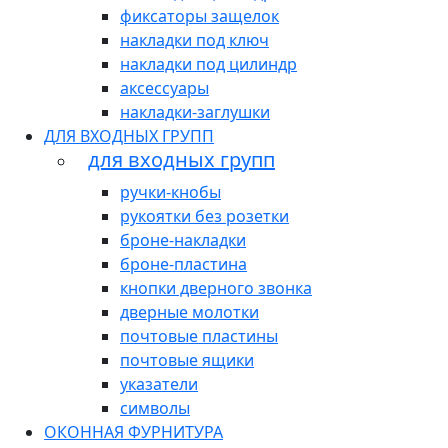
фиксаторы защелок
накладки под ключ
накладки под цилиндр
аксессуары
накладки-заглушки
ДЛЯ ВХОДНЫХ ГРУПП
для входных групп
ручки-кнобы
рукоятки без розетки
броне-накладки
броне-пластина
кнопки дверного звонка
дверные молотки
почтовые пластины
почтовые ящики
указатели
символы
ОКОННАЯ ФУРНИТУРА