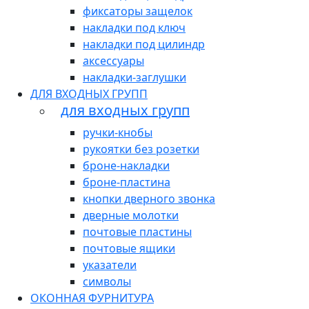
фиксаторы защелок
накладки под ключ
накладки под цилиндр
аксессуары
накладки-заглушки
ДЛЯ ВХОДНЫХ ГРУПП
для входных групп
ручки-кнобы
рукоятки без розетки
броне-накладки
броне-пластина
кнопки дверного звонка
дверные молотки
почтовые пластины
почтовые ящики
указатели
символы
ОКОННАЯ ФУРНИТУРА