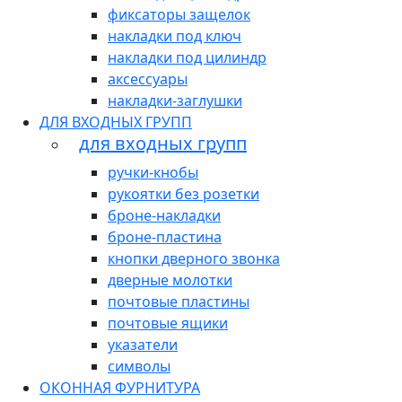
фиксаторы защелок
накладки под ключ
накладки под цилиндр
аксессуары
накладки-заглушки
ДЛЯ ВХОДНЫХ ГРУПП
для входных групп
ручки-кнобы
рукоятки без розетки
броне-накладки
броне-пластина
кнопки дверного звонка
дверные молотки
почтовые пластины
почтовые ящики
указатели
символы
ОКОННАЯ ФУРНИТУРА