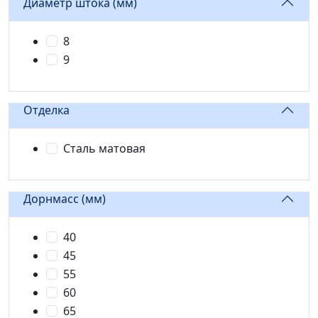
Диаметр штока (мм)
8
9
Отделка
Сталь матовая
Дорнмасс (мм)
40
45
55
60
65