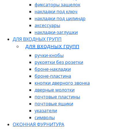
фиксаторы защелок
накладки под ключ
накладки под цилиндр
аксессуары
накладки-заглушки
ДЛЯ ВХОДНЫХ ГРУПП
для входных групп
ручки-кнобы
рукоятки без розетки
броне-накладки
броне-пластина
кнопки дверного звонка
дверные молотки
почтовые пластины
почтовые ящики
указатели
символы
ОКОННАЯ ФУРНИТУРА