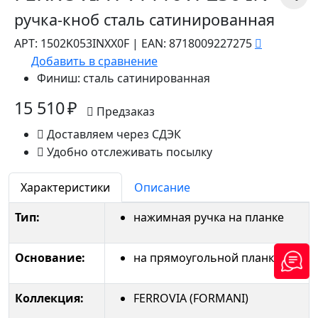
ручка-кноб сталь сатинированная
АРТ:
1502K053INXX0F
|
EAN:
8718009227275
Добавить в сравнение
Финиш:
сталь сатинированная
15 510 ₽
Предзаказ
Доставляем через СДЭК
Удобно отслеживать посылку
Характеристики
Описание
Тип:
нажимная ручка на планке
Основание:
на прямоугольной планке
Коллекция:
FERROVIA (FORMANI)