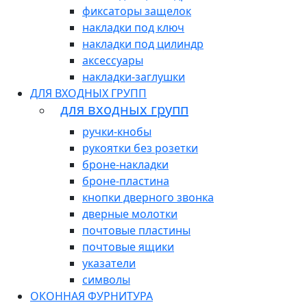
фиксаторы защелок
накладки под ключ
накладки под цилиндр
аксессуары
накладки-заглушки
ДЛЯ ВХОДНЫХ ГРУПП
для входных групп
ручки-кнобы
рукоятки без розетки
броне-накладки
броне-пластина
кнопки дверного звонка
дверные молотки
почтовые пластины
почтовые ящики
указатели
символы
ОКОННАЯ ФУРНИТУРА