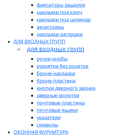
фиксаторы защелок
накладки под ключ
накладки под цилиндр
аксессуары
накладки-заглушки
ДЛЯ ВХОДНЫХ ГРУПП
для входных групп
ручки-кнобы
рукоятки без розетки
броне-накладки
броне-пластина
кнопки дверного звонка
дверные молотки
почтовые пластины
почтовые ящики
указатели
символы
ОКОННАЯ ФУРНИТУРА