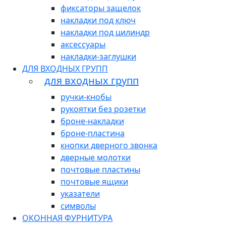
фиксаторы защелок
накладки под ключ
накладки под цилиндр
аксессуары
накладки-заглушки
ДЛЯ ВХОДНЫХ ГРУПП
для входных групп
ручки-кнобы
рукоятки без розетки
броне-накладки
броне-пластина
кнопки дверного звонка
дверные молотки
почтовые пластины
почтовые ящики
указатели
символы
ОКОННАЯ ФУРНИТУРА