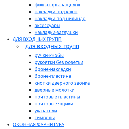
фиксаторы защелок
накладки под ключ
накладки под цилиндр
аксессуары
накладки-заглушки
ДЛЯ ВХОДНЫХ ГРУПП
для входных групп
ручки-кнобы
рукоятки без розетки
броне-накладки
броне-пластина
кнопки дверного звонка
дверные молотки
почтовые пластины
почтовые ящики
указатели
символы
ОКОННАЯ ФУРНИТУРА