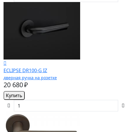
ECLIPSE DR100-G IZ
дверная ручка на розетке
20 680 ₽
Купить