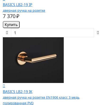
BASICS LB2-19 IP
дверная ручка на розетке
7 370 ₽
Купить
BASICS LB2-19 IK
дверная ручка на розетке EN1906 класс 3 медь
полированная PVD