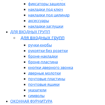
фиксаторы защелок
накладки под ключ
накладки под цилиндр
аксессуары
накладки-заглушки
ДЛЯ ВХОДНЫХ ГРУПП
для входных групп
ручки-кнобы
рукоятки без розетки
броне-накладки
броне-пластина
кнопки дверного звонка
дверные молотки
почтовые пластины
почтовые ящики
указатели
символы
ОКОННАЯ ФУРНИТУРА