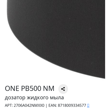
ONE PB500 NM
дозатор жидкого мыла
АРТ:
2706A042NMXX0
|
EAN:
8718009334577