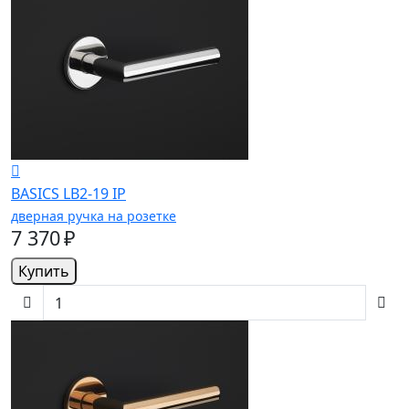
BASICS LB2-19 IP
дверная ручка на розетке
7 370 ₽
Купить