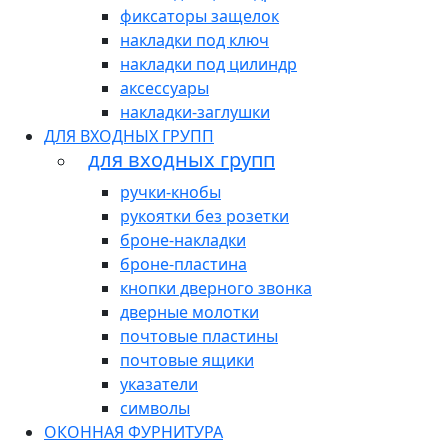
фиксаторы защелок
накладки под ключ
накладки под цилиндр
аксессуары
накладки-заглушки
ДЛЯ ВХОДНЫХ ГРУПП
для входных групп
ручки-кнобы
рукоятки без розетки
броне-накладки
броне-пластина
кнопки дверного звонка
дверные молотки
почтовые пластины
почтовые ящики
указатели
символы
ОКОННАЯ ФУРНИТУРА