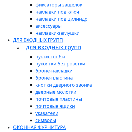
фиксаторы защелок
накладки под ключ
накладки под цилиндр
аксессуары
накладки-заглушки
ДЛЯ ВХОДНЫХ ГРУПП
для входных групп
ручки-кнобы
рукоятки без розетки
броне-накладки
броне-пластина
кнопки дверного звонка
дверные молотки
почтовые пластины
почтовые ящики
указатели
символы
ОКОННАЯ ФУРНИТУРА