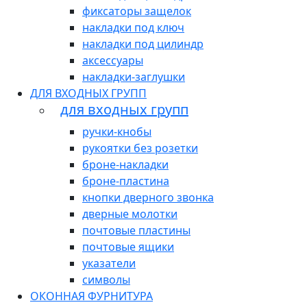
фиксаторы защелок
накладки под ключ
накладки под цилиндр
аксессуары
накладки-заглушки
ДЛЯ ВХОДНЫХ ГРУПП
для входных групп
ручки-кнобы
рукоятки без розетки
броне-накладки
броне-пластина
кнопки дверного звонка
дверные молотки
почтовые пластины
почтовые ящики
указатели
символы
ОКОННАЯ ФУРНИТУРА