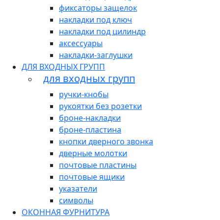
фиксаторы защелок
накладки под ключ
накладки под цилиндр
аксессуары
накладки-заглушки
ДЛЯ ВХОДНЫХ ГРУПП
для входных групп
ручки-кнобы
рукоятки без розетки
броне-накладки
броне-пластина
кнопки дверного звонка
дверные молотки
почтовые пластины
почтовые ящики
указатели
символы
ОКОННАЯ ФУРНИТУРА