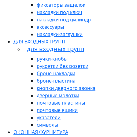
фиксаторы защелок
накладки под ключ
накладки под цилиндр
аксессуары
накладки-заглушки
ДЛЯ ВХОДНЫХ ГРУПП
для входных групп
ручки-кнобы
рукоятки без розетки
броне-накладки
броне-пластина
кнопки дверного звонка
дверные молотки
почтовые пластины
почтовые ящики
указатели
символы
ОКОННАЯ ФУРНИТУРА