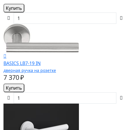
Купить
BASICS LB7-19 IN
дверная ручка на розетке
7 370 ₽
Купить