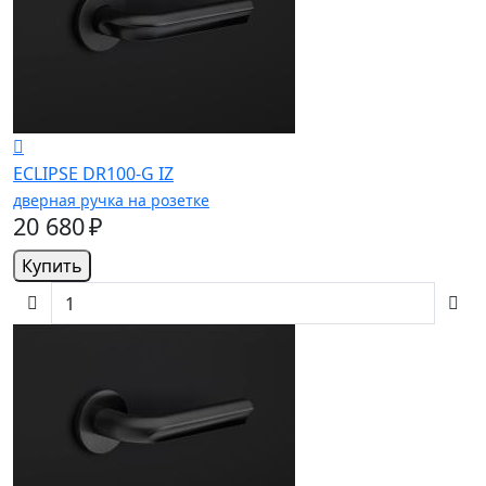
ECLIPSE DR100-G IZ
дверная ручка на розетке
20 680 ₽
Купить