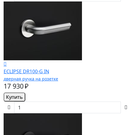
ECLIPSE DR100-G IN
дверная ручка на розетке
17 930 ₽
Купить