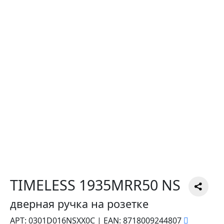
TIMELESS 1935MRR50 NS
дверная ручка на розетке
АРТ:
0301D016NSXX0C
|
EAN:
8718009244807