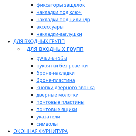
фиксаторы защелок
накладки под ключ
накладки под цилиндр
аксессуары
накладки-заглушки
ДЛЯ ВХОДНЫХ ГРУПП
для входных групп
ручки-кнобы
рукоятки без розетки
броне-накладки
броне-пластина
кнопки дверного звонка
дверные молотки
почтовые пластины
почтовые ящики
указатели
символы
ОКОННАЯ ФУРНИТУРА