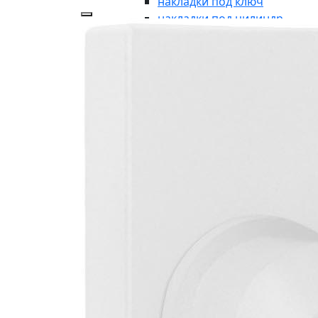
накладки под ключ
накладки под цилиндр
аксессуары
накладки-заглушки
ДЛЯ ВХОДНЫХ ГРУПП
для входных групп
ручки-кнобы
рукоятки без розетки
броне-накладки
броне-пластина
кнопки дверного звонка
дверные молотки
почтовые пластины
почтовые ящики
указатели
символы
ОКОННАЯ ФУРНИТУРА
оконная фурнитура