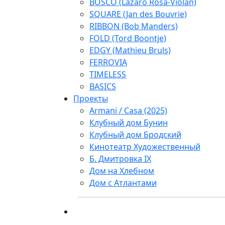
BOSCO (Lazaro Rosa-Violan)
SQUARE (Jan des Bouvrie)
RIBBON (Bob Manders)
FOLD (Tord Boontje)
EDGY (Mathieu Bruls)
FERROVIA
TIMELESS
BASICS
Проекты
Armani / Casa (2025)
Клубный дом Бунин
Клубный дом Бродский
Кинотеатр Художественный
Б. Дмитровка IX
Дом на Хлебном
Дом с Атлантами