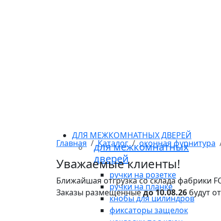
ДЛЯ МЕЖКОМНАТНЫХ ДВЕРЕЙ
Главная
Каталог
оконная фурнитура
для межкомнатных
дверей
Уважаемые клиенты!
ручки на розетке
Ближайшая отгрузка со склада фабрики 
ручки на планке
Заказы размещенные
до 10.08.26
будут о
кнобы для цилиндров
фиксаторы защелок