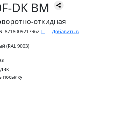
0F-DK BM
оворотно-откидная
N:
8718009217962
Добавить в
й (RAL 9003)
аз
СДЭК
ь посылку