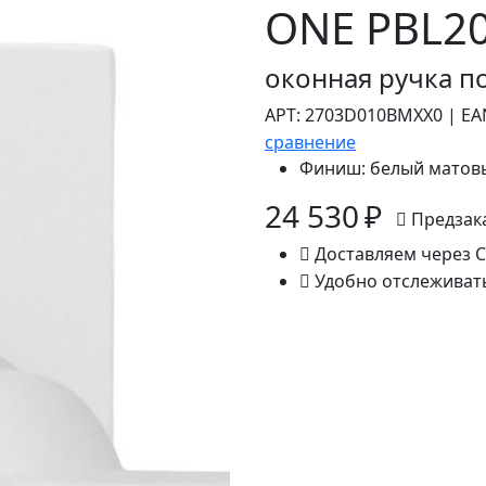
ONE PBL2
оконная ручка п
АРТ:
2703D010BMXX0
|
EA
сравнение
Финиш:
белый матовы
24 530 ₽
Предзак
Доставляем через 
Удобно отслеживат