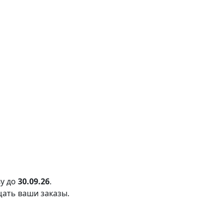
у до
30.09.26
.
щать ваши заказы.