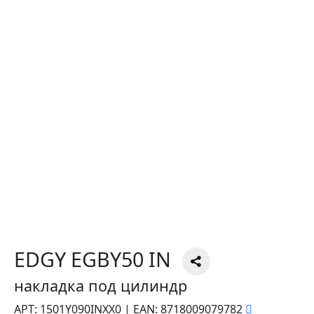
EDGY EGBY50 IN
накладка под цилиндр
АРТ:
1501Y090INXX0
|
EAN:
8718009079782