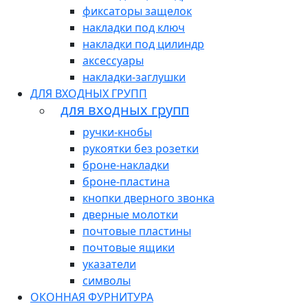
фиксаторы защелок
накладки под ключ
накладки под цилиндр
аксессуары
накладки-заглушки
ДЛЯ ВХОДНЫХ ГРУПП
для входных групп
ручки-кнобы
рукоятки без розетки
броне-накладки
броне-пластина
кнопки дверного звонка
дверные молотки
почтовые пластины
почтовые ящики
указатели
символы
ОКОННАЯ ФУРНИТУРА