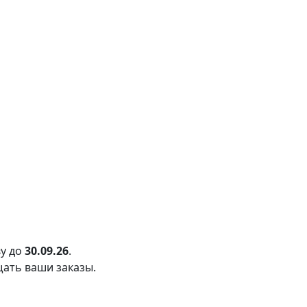
у до
30.09.26
.
щать ваши заказы.