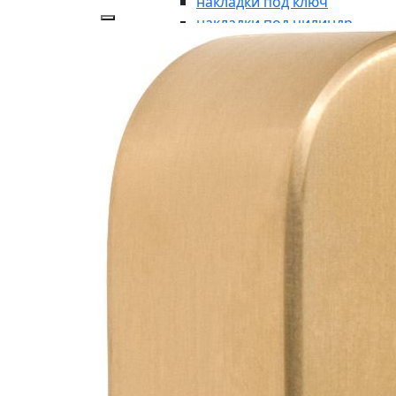
накладки под ключ
накладки под цилиндр
аксессуары
накладки-заглушки
ДЛЯ ВХОДНЫХ ГРУПП
для входных групп
ручки-кнобы
рукоятки без розетки
броне-накладки
броне-пластина
кнопки дверного звонка
дверные молотки
почтовые пластины
почтовые ящики
указатели
символы
ОКОННАЯ ФУРНИТУРА
оконная фурнитура