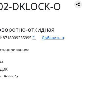
02-DKLOCK-O
оворотно-откидная
:
8718009255995
Добавить в
атинированное
аз
СДЭК
ь посылку