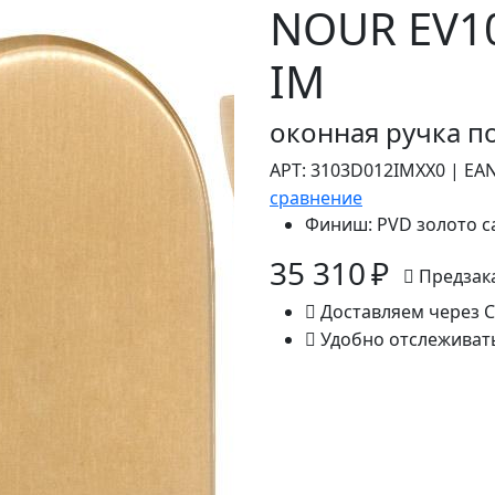
NOUR EV1
IM
оконная ручка п
АРТ:
3103D012IMXX0
|
EAN
сравнение
Финиш:
PVD золото с
35 310 ₽
Предзак
Доставляем через 
Удобно отслеживат