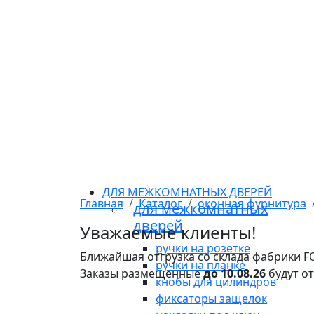
ДЛЯ МЕЖКОМНАТНЫХ ДВЕРЕЙ
Главная
Каталог
оконная фурнитура
для межкомнатных
дверей
Уважаемые клиенты!
ручки на розетке
Ближайшая отгрузка со склада фабрики 
ручки на планке
Заказы размещенные
до 10.08.26
будут о
кнобы для цилиндров
фиксаторы защелок