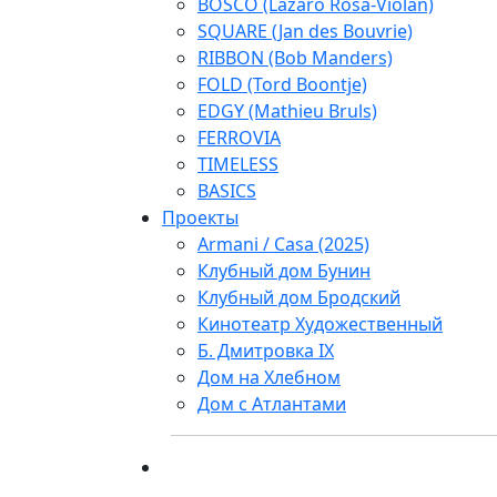
BOSCO (Lazaro Rosa-Violan)
SQUARE (Jan des Bouvrie)
RIBBON (Bob Manders)
FOLD (Tord Boontje)
EDGY (Mathieu Bruls)
FERROVIA
TIMELESS
BASICS
Проекты
Armani / Casa (2025)
Клубный дом Бунин
Клубный дом Бродский
Кинотеатр Художественный
Б. Дмитровка IX
Дом на Хлебном
Дом с Атлантами