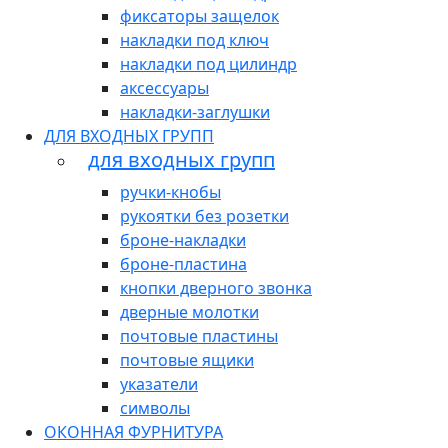
фиксаторы защелок
накладки под ключ
накладки под цилиндр
аксессуары
накладки-заглушки
ДЛЯ ВХОДНЫХ ГРУПП
для входных групп
ручки-кнобы
рукоятки без розетки
броне-накладки
броне-пластина
кнопки дверного звонка
дверные молотки
почтовые пластины
почтовые ящики
указатели
символы
ОКОННАЯ ФУРНИТУРА