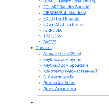
BOSCO (Lazaro Rosa-Violan)
SQUARE (Jan des Bouvrie)
RIBBON (Bob Manders)
FOLD (Tord Boontje)
EDGY (Mathieu Bruls)
FERROVIA
TIMELESS
BASICS
Проекты
Armani / Casa (2025)
Клубный дом Бунин
Клубный дом Бродский
Кинотеатр Художественный
Б. Дмитровка IX
Дом на Хлебном
Дом с Атлантами