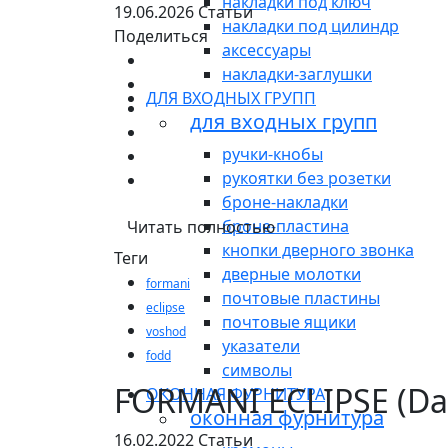
накладки под ключ
19.06.2026
Статьи
накладки под цилиндр
Поделиться
аксессуары
накладки-заглушки
ДЛЯ ВХОДНЫХ ГРУПП
для входных групп
ручки-кнобы
рукоятки без розетки
броне-накладки
броне-пластина
Читать полностью
кнопки дверного звонка
Теги
дверные молотки
formani
почтовые пластины
eclipse
почтовые ящики
voshod
указатели
fodd
символы
FORMANI ECLIPSE (Dav
ОКОННАЯ ФУРНИТУРА
оконная фурнитура
16.02.2022
Статьи