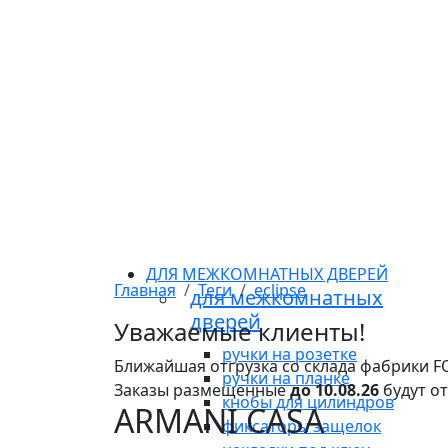
ДЛЯ МЕЖКОМНАТНЫХ ДВЕРЕЙ
Главная
Теги
eclipse
для межкомнатных
дверей
Уважаемые клиенты!
ручки на розетке
Ближайшая отгрузка со склада фабрики 
ручки на планке
Заказы размещенные
до 10.08.26
будут о
кнобы для цилиндров
ARMANI CASA
фиксаторы защелок