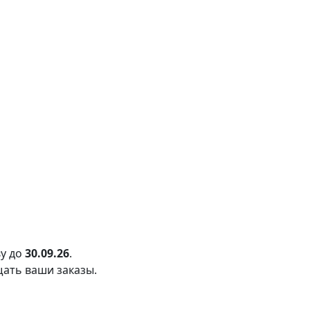
у до
30.09.26
.
щать ваши заказы.