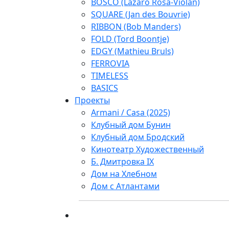
BOSCO (Lazaro Rosa-Violan)
SQUARE (Jan des Bouvrie)
RIBBON (Bob Manders)
FOLD (Tord Boontje)
EDGY (Mathieu Bruls)
FERROVIA
TIMELESS
BASICS
Проекты
Armani / Casa (2025)
Клубный дом Бунин
Клубный дом Бродский
Кинотеатр Художественный
Б. Дмитровка IX
Дом на Хлебном
Дом с Атлантами