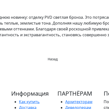
нюю новинку: отделку PVD светлая бронза. Это потряс
ь теплые, землистые тона. Дополняя нашу любимую бро
чневыми оттенками. Благодаря своей роскошной привлек
егантность и экстравагантность, становясь совершенн
Назад
Информация
ПАРТНËРАМ
П
Как купить
Архитекторам
По
Доставка
Девелоперам
сп