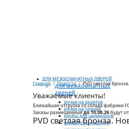
ДЛЯ МЕЖКОМНАТНЫХ ДВЕРЕЙ
Главная
Новости
PVD светлая бронз
для межкомнатных
дверей
Уважаемые клиенты!
ручки на розетке
Ближайшая отгрузка со склада фабрики 
ручки на планке
Заказы размещенные
до 10.08.26
будут о
кнобы для цилиндров
PVD светлая бронза. 
фиксаторы защелок