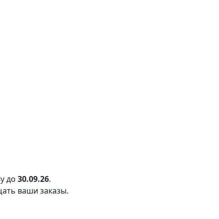
у до
30.09.26
.
щать ваши заказы.