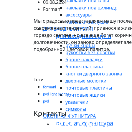
накладки под ключ
09.08.2024
накладки под цилиндр
Formani
аксессуары
Мы с радостью представляем нашу послед
накладки-заглушки
современных тенденций, привнося в жизн
ДЛЯ ВХОДНЫХ ГРУПП
гораздо светлее, но все еще богат кори
для входных групп
долговечности, он заново определяет эл
ручки-кнобы
подобранной цветовой палитре.
рукоятки без розетки
броне-накладки
броне-пластина
кнопки дверного звонка
Теги
дверные молотки
formani
почтовые пластины
pvd light bronze
почтовые ящики
pvd
указатели
символы
Контакты
ОКОННАЯ ФУРНИТУРА
оконная фурнитура