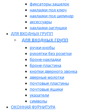
фиксаторы защелок
накладки под ключ
накладки под цилиндр
аксессуары
накладки-заглушки
ДЛЯ ВХОДНЫХ ГРУПП
для входных групп
ручки-кнобы
рукоятки без розетки
броне-накладки
броне-пластина
кнопки дверного звонка
дверные молотки
почтовые пластины
почтовые ящики
указатели
символы
ОКОННАЯ ФУРНИТУРА