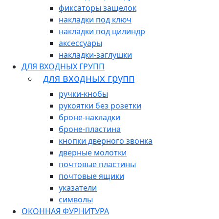
фиксаторы защелок
накладки под ключ
накладки под цилиндр
аксессуары
накладки-заглушки
ДЛЯ ВХОДНЫХ ГРУПП
для входных групп
ручки-кнобы
рукоятки без розетки
броне-накладки
броне-пластина
кнопки дверного звонка
дверные молотки
почтовые пластины
почтовые ящики
указатели
символы
ОКОННАЯ ФУРНИТУРА