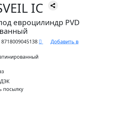
VEIL IC
под евроцилиндр PVD
ованный
8718009045138
Добавить в
сатинированный
аз
СДЭК
ь посылку