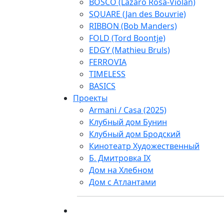
BOSCO (Lazaro Rosa-Violan)
SQUARE (Jan des Bouvrie)
RIBBON (Bob Manders)
FOLD (Tord Boontje)
EDGY (Mathieu Bruls)
FERROVIA
TIMELESS
BASICS
Проекты
Armani / Casa (2025)
Клубный дом Бунин
Клубный дом Бродский
Кинотеатр Художественный
Б. Дмитровка IX
Дом на Хлебном
Дом с Атлантами