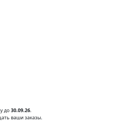
у до
30.09.26
.
щать ваши заказы.