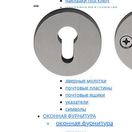
накладки под ключ
накладки под цилиндр
аксессуары
накладки-заглушки
ДЛЯ ВХОДНЫХ ГРУПП
для входных групп
ручки-кнобы
рукоятки без розетки
броне-накладки
броне-пластина
кнопки дверного звонка
дверные молотки
почтовые пластины
почтовые ящики
указатели
символы
ОКОННАЯ ФУРНИТУРА
оконная фурнитура