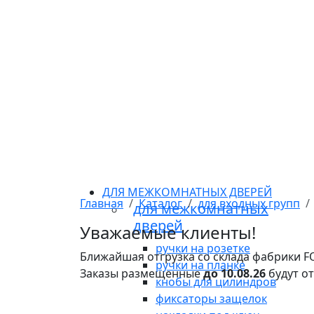
ДЛЯ МЕЖКОМНАТНЫХ ДВЕРЕЙ
Главная
Каталог
для входных групп
для межкомнатных
дверей
Уважаемые клиенты!
ручки на розетке
Ближайшая отгрузка со склада фабрики 
ручки на планке
Заказы размещенные
до 10.08.26
будут о
кнобы для цилиндров
фиксаторы защелок