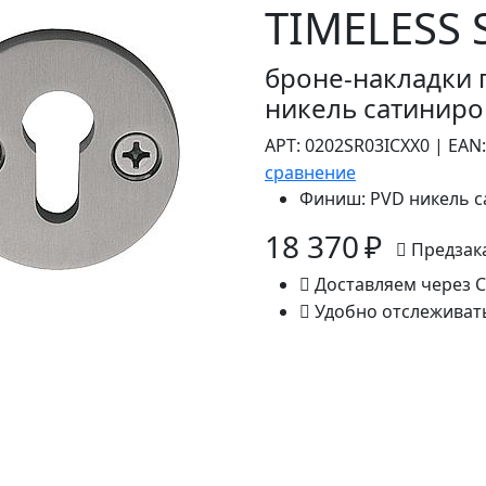
TIMELESS S
броне-накладки 
никель сатинир
АРТ:
0202SR03ICXX0
|
EAN:
сравнение
Финиш:
PVD никель 
18 370 ₽
Предзак
Доставляем через 
Удобно отслеживат