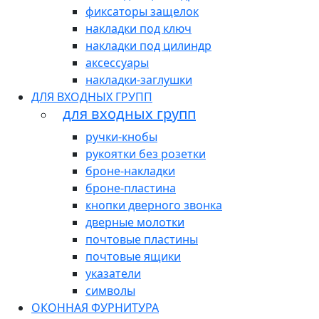
фиксаторы защелок
накладки под ключ
накладки под цилиндр
аксессуары
накладки-заглушки
ДЛЯ ВХОДНЫХ ГРУПП
для входных групп
ручки-кнобы
рукоятки без розетки
броне-накладки
броне-пластина
кнопки дверного звонка
дверные молотки
почтовые пластины
почтовые ящики
указатели
символы
ОКОННАЯ ФУРНИТУРА