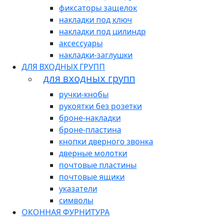
фиксаторы защелок
накладки под ключ
накладки под цилиндр
аксессуары
накладки-заглушки
ДЛЯ ВХОДНЫХ ГРУПП
для входных групп
ручки-кнобы
рукоятки без розетки
броне-накладки
броне-пластина
кнопки дверного звонка
дверные молотки
почтовые пластины
почтовые ящики
указатели
символы
ОКОННАЯ ФУРНИТУРА