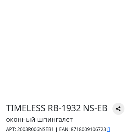
TIMELESS RB-1932 NS-EB
оконный шпингалет
АРТ:
2003R006NSEB1
|
EAN:
8718009106723