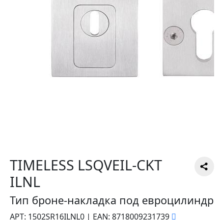
TIMELESS LSQVEIL-CKT
ILNL
Тип броне-накладка под евроцилиндр
АРТ:
1502SR16ILNL0
|
EAN:
8718009231739