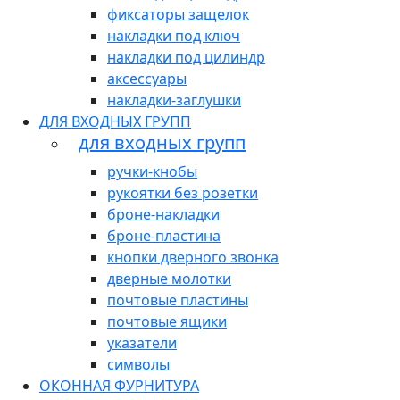
фиксаторы защелок
накладки под ключ
накладки под цилиндр
аксессуары
накладки-заглушки
ДЛЯ ВХОДНЫХ ГРУПП
для входных групп
ручки-кнобы
рукоятки без розетки
броне-накладки
броне-пластина
кнопки дверного звонка
дверные молотки
почтовые пластины
почтовые ящики
указатели
символы
ОКОННАЯ ФУРНИТУРА