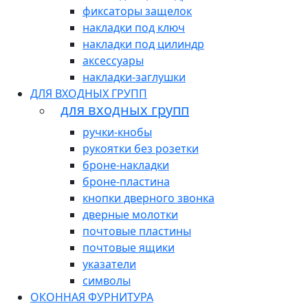
фиксаторы защелок
накладки под ключ
накладки под цилиндр
аксессуары
накладки-заглушки
ДЛЯ ВХОДНЫХ ГРУПП
для входных групп
ручки-кнобы
рукоятки без розетки
броне-накладки
броне-пластина
кнопки дверного звонка
дверные молотки
почтовые пластины
почтовые ящики
указатели
символы
ОКОННАЯ ФУРНИТУРА