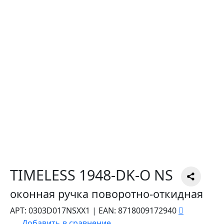
TIMELESS 1948-DK-O NS
оконная ручка поворотно-откидная
АРТ:
0303D017NSXX1
|
EAN:
8718009172940
Добавить в сравнение