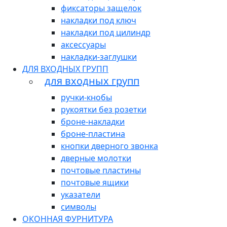
фиксаторы защелок
накладки под ключ
накладки под цилиндр
аксессуары
накладки-заглушки
ДЛЯ ВХОДНЫХ ГРУПП
для входных групп
ручки-кнобы
рукоятки без розетки
броне-накладки
броне-пластина
кнопки дверного звонка
дверные молотки
почтовые пластины
почтовые ящики
указатели
символы
ОКОННАЯ ФУРНИТУРА