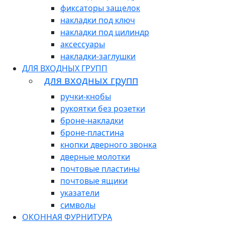
фиксаторы защелок
накладки под ключ
накладки под цилиндр
аксессуары
накладки-заглушки
ДЛЯ ВХОДНЫХ ГРУПП
для входных групп
ручки-кнобы
рукоятки без розетки
броне-накладки
броне-пластина
кнопки дверного звонка
дверные молотки
почтовые пластины
почтовые ящики
указатели
символы
ОКОННАЯ ФУРНИТУРА