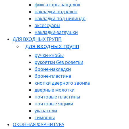
фиксаторы защелок
накладки под ключ
накладки под цилиндр
аксессуары
накладки-заглушки
ДЛЯ ВХОДНЫХ ГРУПП
для входных групп
ручки-кнобы
рукоятки без розетки
броне-накладки
броне-пластина
кнопки дверного звонка
дверные молотки
почтовые пластины
почтовые ящики
указатели
символы
ОКОННАЯ ФУРНИТУРА