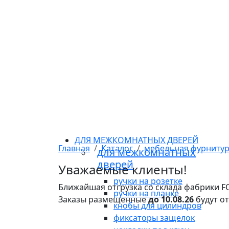
ДЛЯ МЕЖКОМНАТНЫХ ДВЕРЕЙ
Главная
Каталог
мебельная фурниту
для межкомнатных
дверей
Уважаемые клиенты!
ручки на розетке
Ближайшая отгрузка со склада фабрики 
ручки на планке
Заказы размещенные
до 10.08.26
будут о
кнобы для цилиндров
фиксаторы защелок