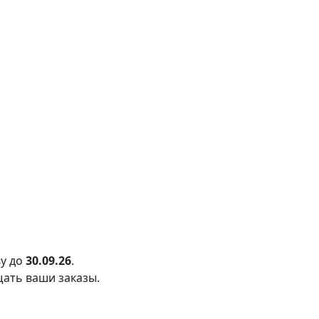
у до
30.09.26
.
щать ваши заказы.