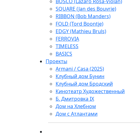
BOSCO (Lazaro Rosa-Violan)
SQUARE (Jan des Bouvrie)
RIBBON (Bob Manders)
FOLD (Tord Boontje)
EDGY (Mathieu Bruls)
FERROVIA
TIMELESS
BASICS
Проекты
Armani / Casa (2025)
Клубный дом Бунин
Клубный дом Бродский
Кинотеатр Художественный
Б. Дмитровка IX
Дом на Хлебном
Дом с Атлантами