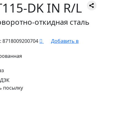
115-DK IN R/L
оворотно-откидная сталь
:
8718009200704
Добавить в
рованная
аз
СДЭК
ь посылку