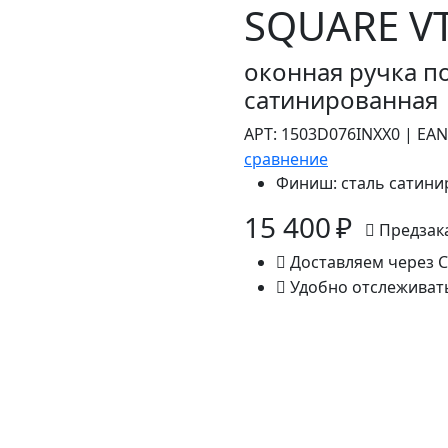
SQUARE VT
оконная ручка п
сатинированная
АРТ:
1503D076INXX0
|
EAN
сравнение
Финиш:
сталь сатини
15 400 ₽
Предзак
Доставляем через 
Удобно отслеживат