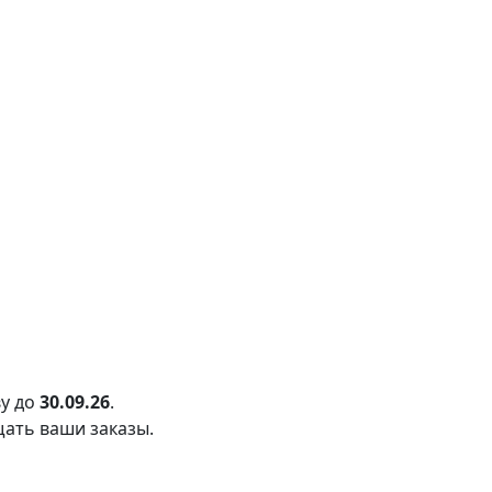
у до
30.09.26
.
щать ваши заказы.