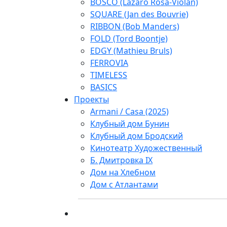
BOSCO (Lazaro Rosa-Violan)
SQUARE (Jan des Bouvrie)
RIBBON (Bob Manders)
FOLD (Tord Boontje)
EDGY (Mathieu Bruls)
FERROVIA
TIMELESS
BASICS
Проекты
Armani / Casa (2025)
Клубный дом Бунин
Клубный дом Бродский
Кинотеатр Художественный
Б. Дмитровка IX
Дом на Хлебном
Дом с Атлантами