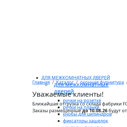
ДЛЯ МЕЖКОМНАТНЫХ ДВЕРЕЙ
Главная
Каталог
оконная фурнитура
для межкомнатных
дверей
Уважаемые клиенты!
ручки на розетке
Ближайшая отгрузка со склада фабрики 
ручки на планке
Заказы размещенные
до 10.08.26
будут о
кнобы для цилиндров
фиксаторы защелок