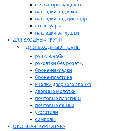
фиксаторы защелок
накладки под ключ
накладки под цилиндр
аксессуары
накладки-заглушки
ДЛЯ ВХОДНЫХ ГРУПП
для входных групп
ручки-кнобы
рукоятки без розетки
броне-накладки
броне-пластина
кнопки дверного звонка
дверные молотки
почтовые пластины
почтовые ящики
указатели
символы
ОКОННАЯ ФУРНИТУРА