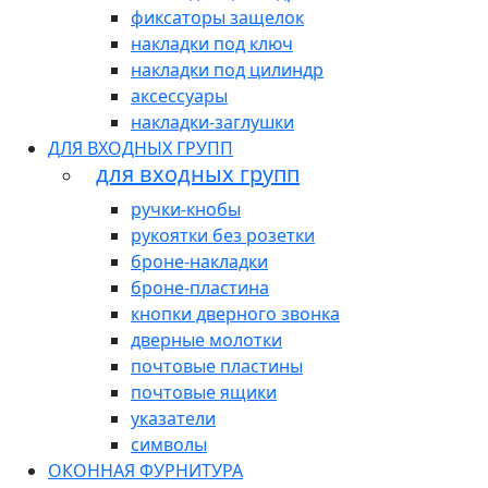
фиксаторы защелок
накладки под ключ
накладки под цилиндр
аксессуары
накладки-заглушки
ДЛЯ ВХОДНЫХ ГРУПП
для входных групп
ручки-кнобы
рукоятки без розетки
броне-накладки
броне-пластина
кнопки дверного звонка
дверные молотки
почтовые пластины
почтовые ящики
указатели
символы
ОКОННАЯ ФУРНИТУРА