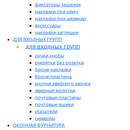
фиксаторы защелок
накладки под ключ
накладки под цилиндр
аксессуары
накладки-заглушки
ДЛЯ ВХОДНЫХ ГРУПП
для входных групп
ручки-кнобы
рукоятки без розетки
броне-накладки
броне-пластина
кнопки дверного звонка
дверные молотки
почтовые пластины
почтовые ящики
указатели
символы
ОКОННАЯ ФУРНИТУРА