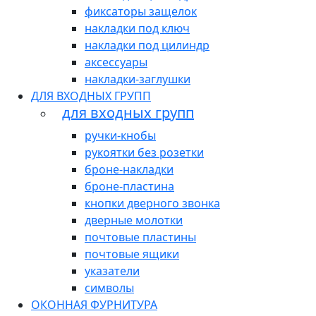
фиксаторы защелок
накладки под ключ
накладки под цилиндр
аксессуары
накладки-заглушки
ДЛЯ ВХОДНЫХ ГРУПП
для входных групп
ручки-кнобы
рукоятки без розетки
броне-накладки
броне-пластина
кнопки дверного звонка
дверные молотки
почтовые пластины
почтовые ящики
указатели
символы
ОКОННАЯ ФУРНИТУРА