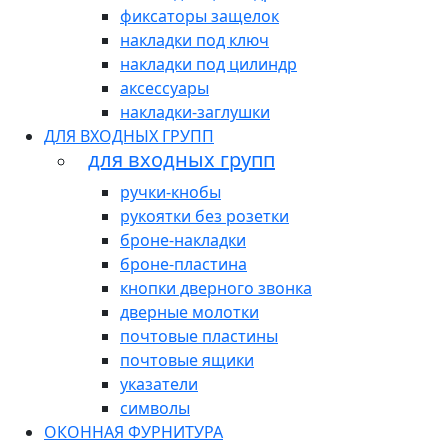
фиксаторы защелок
накладки под ключ
накладки под цилиндр
аксессуары
накладки-заглушки
ДЛЯ ВХОДНЫХ ГРУПП
для входных групп
ручки-кнобы
рукоятки без розетки
броне-накладки
броне-пластина
кнопки дверного звонка
дверные молотки
почтовые пластины
почтовые ящики
указатели
символы
ОКОННАЯ ФУРНИТУРА