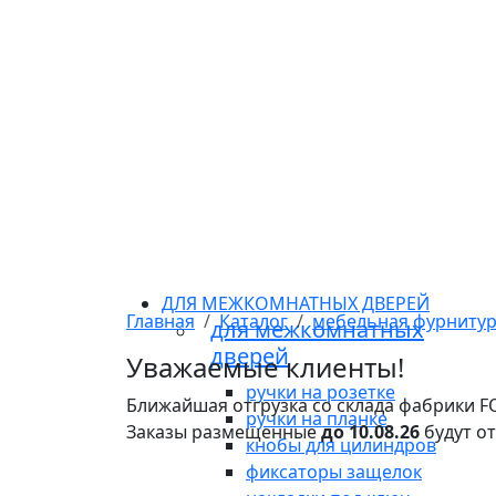
ДЛЯ МЕЖКОМНАТНЫХ ДВЕРЕЙ
Главная
Каталог
мебельная фурниту
для межкомнатных
дверей
Уважаемые клиенты!
ручки на розетке
Ближайшая отгрузка со склада фабрики 
ручки на планке
Заказы размещенные
до 10.08.26
будут о
кнобы для цилиндров
фиксаторы защелок