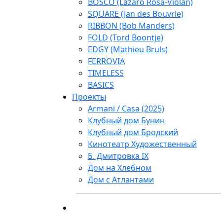
BOSCO (Lazaro Rosa-Violan)
SQUARE (Jan des Bouvrie)
RIBBON (Bob Manders)
FOLD (Tord Boontje)
EDGY (Mathieu Bruls)
FERROVIA
TIMELESS
BASICS
Проекты
Armani / Casa (2025)
Клубный дом Бунин
Клубный дом Бродский
Кинотеатр Художественный
Б. Дмитровка IX
Дом на Хлебном
Дом с Атлантами