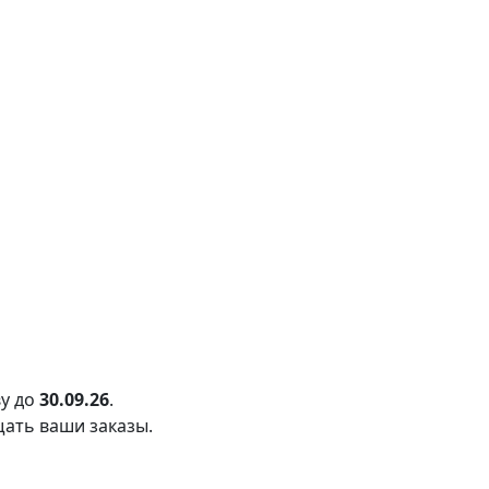
у до
30.09.26
.
щать ваши заказы.