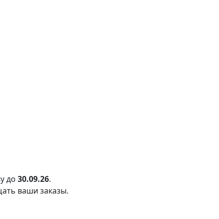
у до
30.09.26
.
щать ваши заказы.