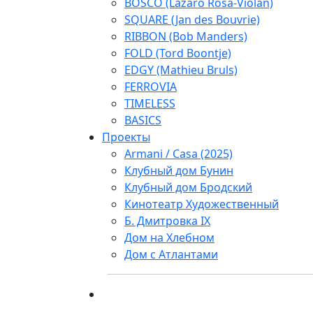
BOSCO (Lazaro Rosa-Violan)
SQUARE (Jan des Bouvrie)
RIBBON (Bob Manders)
FOLD (Tord Boontje)
EDGY (Mathieu Bruls)
FERROVIA
TIMELESS
BASICS
Проекты
Armani / Casa (2025)
Клубный дом Бунин
Клубный дом Бродский
Кинотеатр Художественный
Б. Дмитровка IX
Дом на Хлебном
Дом с Атлантами