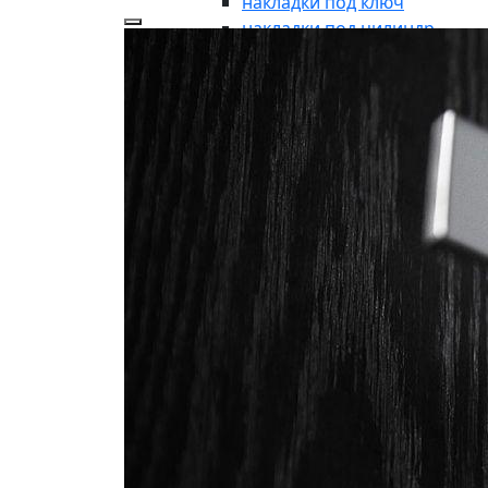
накладки под ключ
накладки под цилиндр
аксессуары
накладки-заглушки
ДЛЯ ВХОДНЫХ ГРУПП
для входных групп
ручки-кнобы
рукоятки без розетки
броне-накладки
броне-пластина
кнопки дверного звонка
дверные молотки
почтовые пластины
почтовые ящики
указатели
символы
ОКОННАЯ ФУРНИТУРА
оконная фурнитура