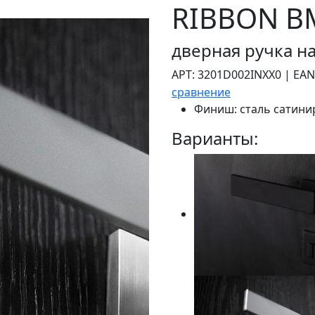
RIBBON B
дверная ручка на
АРТ:
3201D002INXX0
|
EAN
сравнение
Финиш:
сталь сатини
Варианты: