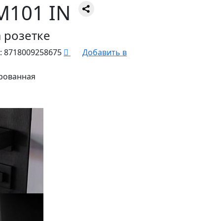
M101 IN
 розетке
:
8718009258675
Добавить в
рованная