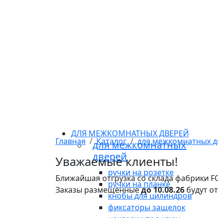
ДЛЯ МЕЖКОМНАТНЫХ ДВЕРЕЙ
Главная
Каталог
для межкомнатных д
для межкомнатных
дверей
Уважаемые клиенты!
ручки на розетке
Ближайшая отгрузка со склада фабрики 
ручки на планке
Заказы размещенные
до 10.08.26
будут о
кнобы для цилиндров
фиксаторы защелок