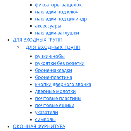
фиксаторы защелок
накладки под ключ
накладки под цилиндр
аксессуары
накладки-заглушки
ДЛЯ ВХОДНЫХ ГРУПП
для входных групп
ручки-кнобы
рукоятки без розетки
броне-накладки
броне-пластина
кнопки дверного звонка
дверные молотки
почтовые пластины
почтовые ящики
указатели
символы
ОКОННАЯ ФУРНИТУРА