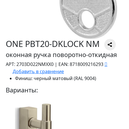
ONE PBT20-DKLOCK NM
оконная ручка поворотно-откидная
АРТ:
2703D022NMXX0
|
EAN:
8718009216293
Добавить в сравнение
Финиш:
черный матовый (RAL 9004)
Варианты: