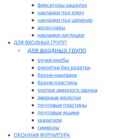
фиксаторы защелок
накладки под ключ
накладки под цилиндр
аксессуары
накладки-заглушки
ДЛЯ ВХОДНЫХ ГРУПП
для входных групп
ручки-кнобы
рукоятки без розетки
броне-накладки
броне-пластина
кнопки дверного звонка
дверные молотки
почтовые пластины
почтовые ящики
указатели
символы
ОКОННАЯ ФУРНИТУРА