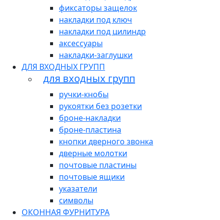
фиксаторы защелок
накладки под ключ
накладки под цилиндр
аксессуары
накладки-заглушки
ДЛЯ ВХОДНЫХ ГРУПП
для входных групп
ручки-кнобы
рукоятки без розетки
броне-накладки
броне-пластина
кнопки дверного звонка
дверные молотки
почтовые пластины
почтовые ящики
указатели
символы
ОКОННАЯ ФУРНИТУРА