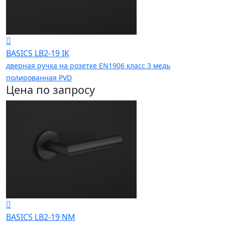
BASICS LB2-19 IK
дверная ручка на розетке EN1906 класс 3 медь
полированная PVD
Цена по запросу
BASICS LB2-19 NM