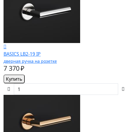
BASICS LB2-19 IP
дверная ручка на розетке
7 370 ₽
Купить