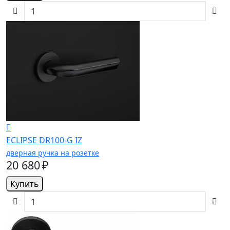
ECLIPSE DR100-G IZ
дверная ручка на розетке
20 680 ₽
Купить