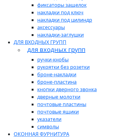
фиксаторы защелок
накладки под ключ
накладки под цилиндр
аксессуары
накладки-заглушки
ДЛЯ ВХОДНЫХ ГРУПП
для входных групп
ручки-кнобы
рукоятки без розетки
броне-накладки
броне-пластина
кнопки дверного звонка
дверные молотки
почтовые пластины
почтовые ящики
указатели
символы
ОКОННАЯ ФУРНИТУРА