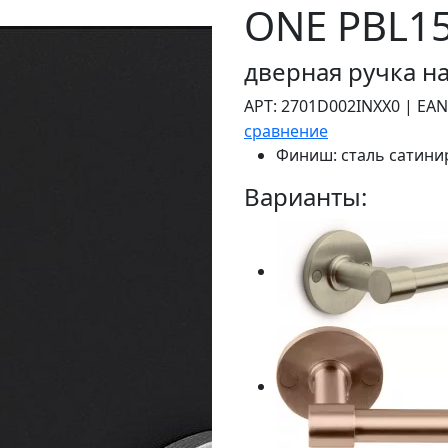
ONE PBL15
дверная ручка на
АРТ:
2701D002INXX0
|
EAN
сравнение
Финиш:
сталь сатини
Варианты: