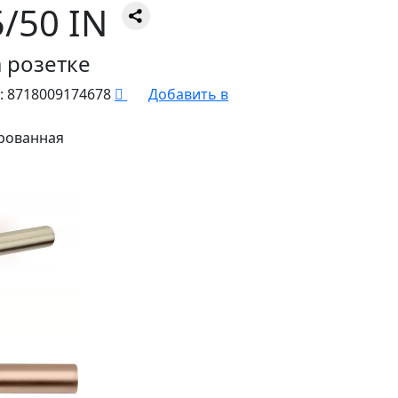
/50 IN
 розетке
:
8718009174678
Добавить в
рованная