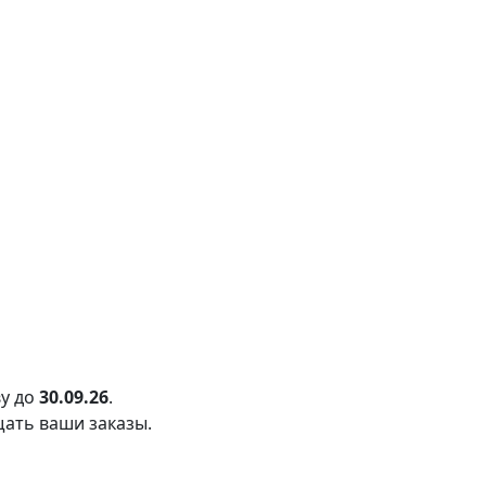
у до
30.09.26
.
щать ваши заказы.