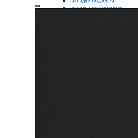
накладки под ключ
накладки под цилиндр
аксессуары
накладки-заглушки
ДЛЯ ВХОДНЫХ ГРУПП
для входных групп
ручки-кнобы
рукоятки без розетки
броне-накладки
броне-пластина
кнопки дверного звонка
дверные молотки
почтовые пластины
почтовые ящики
указатели
символы
ОКОННАЯ ФУРНИТУРА
оконная фурнитура