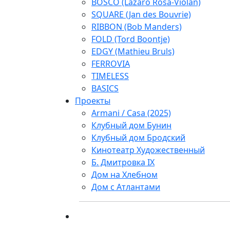
BOSCO (Lazaro Rosa-Violan)
SQUARE (Jan des Bouvrie)
RIBBON (Bob Manders)
FOLD (Tord Boontje)
EDGY (Mathieu Bruls)
FERROVIA
TIMELESS
BASICS
Проекты
Armani / Casa (2025)
Клубный дом Бунин
Клубный дом Бродский
Кинотеатр Художественный
Б. Дмитровка IX
Дом на Хлебном
Дом с Атлантами