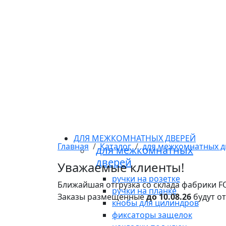
ДЛЯ МЕЖКОМНАТНЫХ ДВЕРЕЙ
Главная
Каталог
для межкомнатных д
для межкомнатных
дверей
Уважаемые клиенты!
ручки на розетке
Ближайшая отгрузка со склада фабрики 
ручки на планке
Заказы размещенные
до 10.08.26
будут о
кнобы для цилиндров
фиксаторы защелок