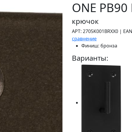
ONE PB90
крючок
АРТ:
2705K001BRXX0
|
EAN
сравнение
Финиш:
бронза
Варианты: