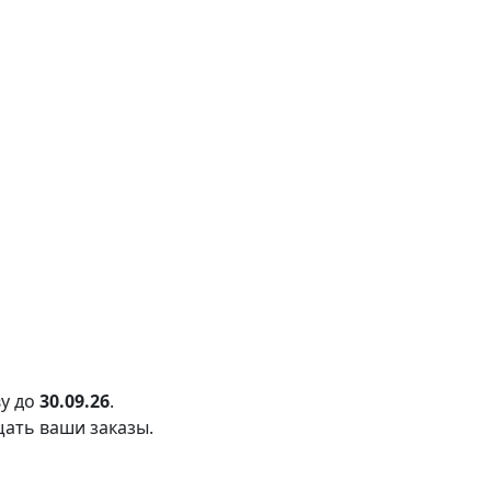
у до
30.09.26
.
щать ваши заказы.