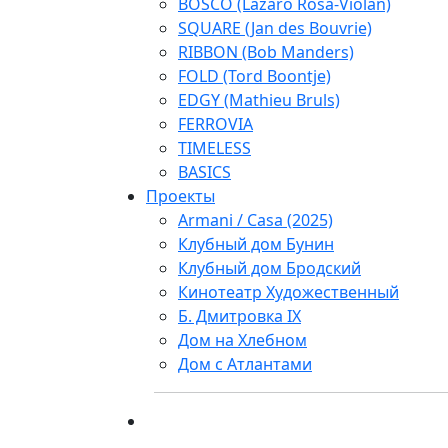
BOSCO (Lazaro Rosa-Violan)
SQUARE (Jan des Bouvrie)
RIBBON (Bob Manders)
FOLD (Tord Boontje)
EDGY (Mathieu Bruls)
FERROVIA
TIMELESS
BASICS
Проекты
Armani / Casa (2025)
Клубный дом Бунин
Клубный дом Бродский
Кинотеатр Художественный
Б. Дмитровка IX
Дом на Хлебном
Дом с Атлантами