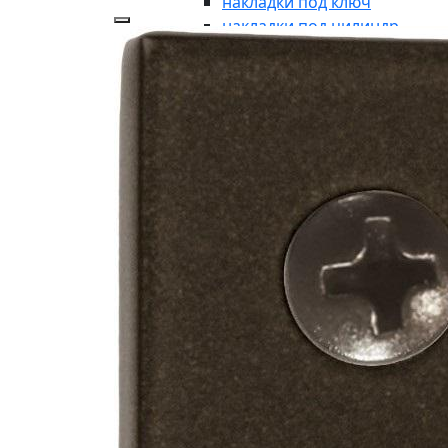
накладки под ключ
накладки под цилиндр
аксессуары
накладки-заглушки
ДЛЯ ВХОДНЫХ ГРУПП
для входных групп
ручки-кнобы
рукоятки без розетки
броне-накладки
броне-пластина
кнопки дверного звонка
дверные молотки
почтовые пластины
почтовые ящики
указатели
символы
ОКОННАЯ ФУРНИТУРА
оконная фурнитура