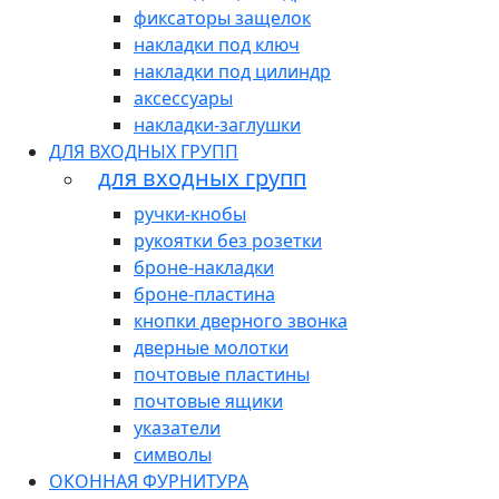
фиксаторы защелок
накладки под ключ
накладки под цилиндр
аксессуары
накладки-заглушки
ДЛЯ ВХОДНЫХ ГРУПП
для входных групп
ручки-кнобы
рукоятки без розетки
броне-накладки
броне-пластина
кнопки дверного звонка
дверные молотки
почтовые пластины
почтовые ящики
указатели
символы
ОКОННАЯ ФУРНИТУРА